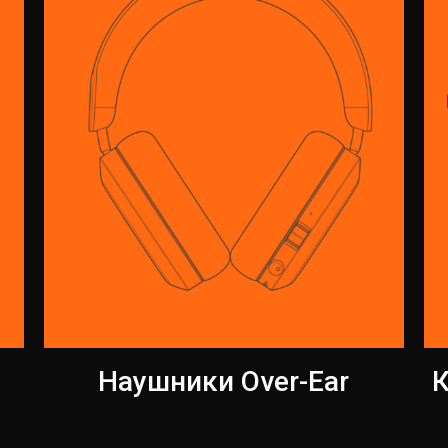
Наушники Over-Ear
К