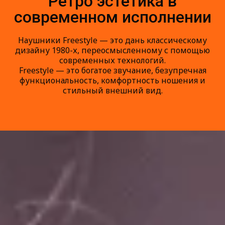
Ретро эстетика в
современном исполнении
Наушники Freestyle — это дань классическому
дизайну 1980-х, переосмысленному с помощью
современных технологий.
Freestyle — это богатое звучание, безупречная
функциональность, комфортность ношения и
стильный внешний вид.